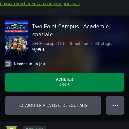
Passer directement au contenu principal
Two Point Campus : Académie
spatiale
SEGA Europe Ltd
•
Simulation
•
Stratégie
9,99 €
Nécessite un jeu
ACHETER
9,99 €
AJOUTER À LA LISTE DE SOUHAITS
● ● ●