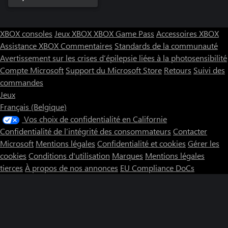
XBOX consoles
Jeux XBOX
XBOX Game Pass
Accessoires XBOX
Assistance XBOX
Commentaires
Standards de la communauté
Avertissement sur les crises d’épilepsie liées à la photosensibilité
Compte Microsoft
Support du Microsoft Store
Retours
Suivi des
commandes
Jeux
Français (Belgique)
Vos choix de confidentialité en Californie
Confidentialité de l’intégrité des consommateurs
Contacter
Microsoft
Mentions légales
Confidentialité et cookies
Gérer les
cookies
Conditions d'utilisation
Marques
Mentions légales
tierces
À propos de nos annonces
EU Compliance DoCs