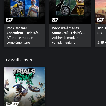
Pack Motard
Pack d'éléments
Trial
Cascadeur - Trials®
Samouraï - Trials®
Six
Rising
Afficher le module
Rising
Afficher le module
complémentaire
complémentaire
5,99 
Travaille avec