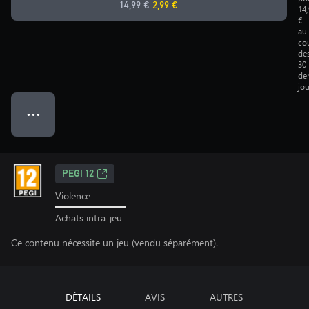
14,99 €
2,99 €
14
€
au
co
de
30
der
jou
● ● ●
PEGI 12
Violence
Achats intra-jeu
Ce contenu nécessite un jeu (vendu séparément).
DÉTAILS
AVIS
AUTRES