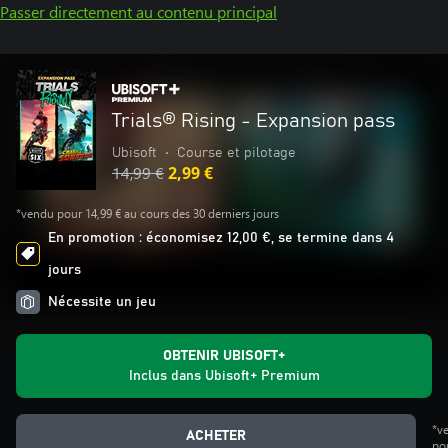
Passer directement au contenu principal
Trials® Rising - Expansion pass
Ubisoft
•
Course et pilotage
14,99 €
2,99 €
*vendu pour 14,99 € au cours des 30 derniers jours
En promotion : économisez 12,00 €, se termine dans 4
jours
Nécessite un jeu
OBTENIR UBISOFT+
Inclus dans Ubisoft+ Premium
*v
ACHETER
po