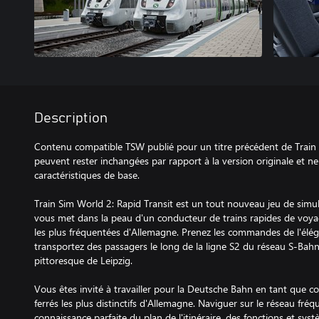
Description
Contenu compatible TSW publié pour un titre précédent de Train 
peuvent rester inchangées par rapport à la version originale et ne 
caractéristiques de base.
Train Sim World 2: Rapid Transit est un tout nouveau jeu de simu
vous met dans la peau d'un conducteur de trains rapides de voya
les plus fréquentées d'Allemagne. Prenez les commandes de l'élé
transportez des passagers le long de la ligne S2 du réseau S-Bahn, 
pittoresque de Leipzig.
Vous êtes invité à travailler pour la Deutsche Bahn en tant que c
ferrés les plus distinctifs d'Allemagne. Naviguer sur le réseau fr
connaissance parfaite du plan de l'itinéraire, des fonctions et syst