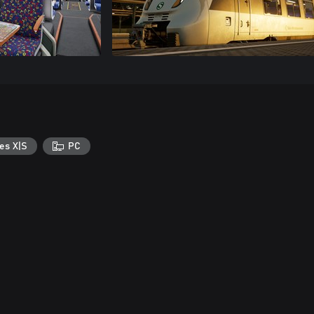
es X|S
PC