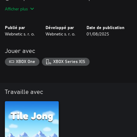
votre rythme et aiguisez votre esprit.
Afficher plus
Faites passer votre aventure Tile Jong au niveau supérieur :
Publié par
Développé par
Date de publication
Webnetic s. r. o.
Webnetic s. r. o.
01/08/2025
Jouer avec
XBOX One
XBOX Series X|S
Travaille avec