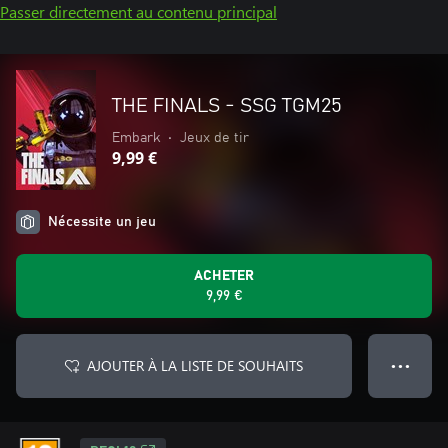
Passer directement au contenu principal
THE FINALS - SSG TGM25
Embark
•
Jeux de tir
9,99 €
Nécessite un jeu
ACHETER
9,99 €
AJOUTER À LA LISTE DE SOUHAITS
● ● ●