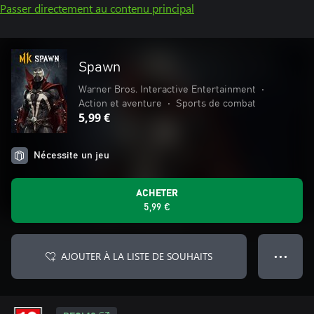
Passer directement au contenu principal
Spawn
Warner Bros. Interactive Entertainment
•
Action et aventure
•
Sports de combat
5,99 €
Nécessite un jeu
ACHETER
5,99 €
AJOUTER À LA LISTE DE SOUHAITS
● ● ●