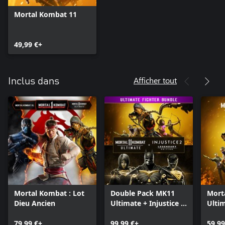
Mortal Kombat 11
49,99 €+
Afficher tout
Inclus dans
Mortal Kombat : Lot
Double Pack MK11
Mort
Dieu Ancien
Ultimate + Injustice 2
Ulti
Legendary Edition
79,99 €+
99,99 €+
59,99