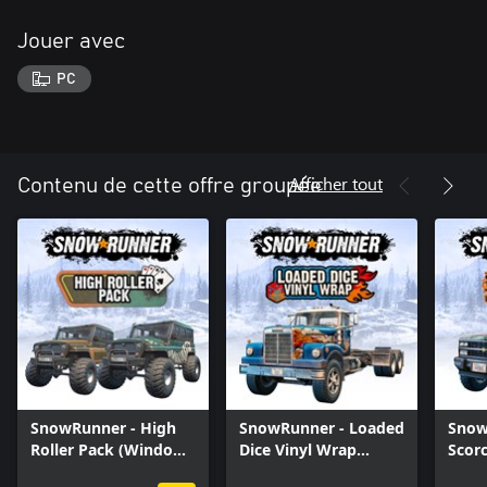
Jouer avec
PC
Afficher tout
Contenu de cette offre groupée
SnowRunner - High
SnowRunner - Loaded
Snow
Roller Pack (Windows
Dice Vinyl Wrap
Scor
10)
(Windows 10)
(Win