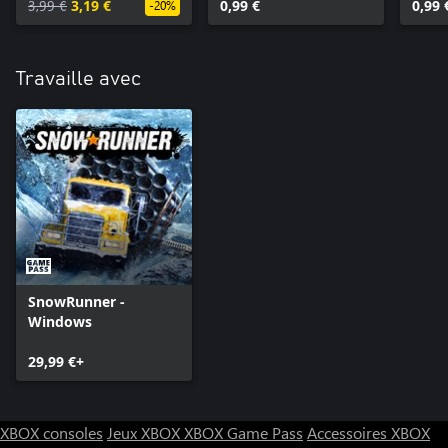
3,99 €
3,19 €
0,99 €
0,99 
-20%
Travaille avec
SnowRunner -
Windows
29,99 €+
XBOX consoles
Jeux XBOX
XBOX Game Pass
Accessoires XBOX