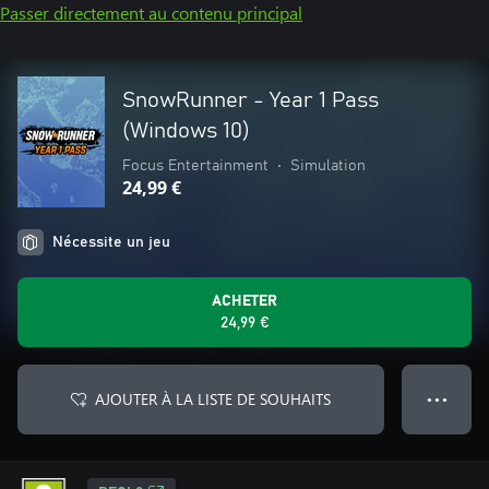
Passer directement au contenu principal
SnowRunner - Year 1 Pass
(Windows 10)
Focus Entertainment
•
Simulation
24,99 €
Nécessite un jeu
ACHETER
24,99 €
AJOUTER À LA LISTE DE SOUHAITS
● ● ●