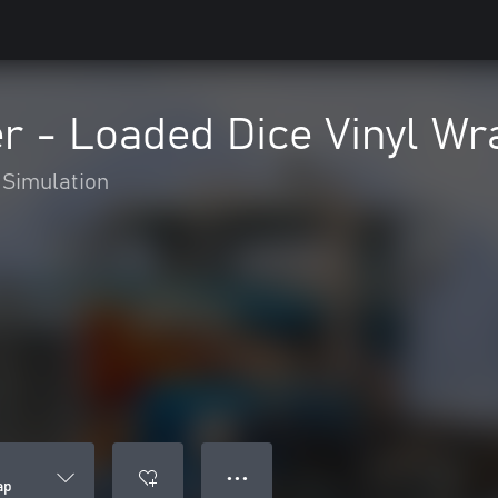
 - Loaded Dice Vinyl Wr
Simulation
● ● ●
ap