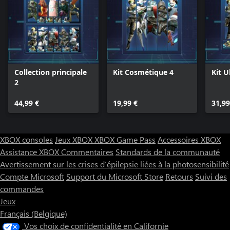
Collection principale
Kit Cosmétique 4
Kit U
2
44,99 €
19,99 €
31,99
XBOX consoles
Jeux XBOX
XBOX Game Pass
Accessoires XBOX
Assistance XBOX
Commentaires
Standards de la communauté
Avertissement sur les crises d’épilepsie liées à la photosensibilité
Compte Microsoft
Support du Microsoft Store
Retours
Suivi des
commandes
Jeux
Français (Belgique)
Vos choix de confidentialité en Californie