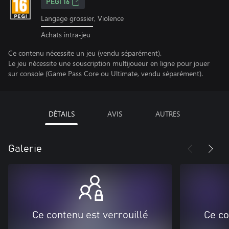
PEGI 16
Langage grossier, Violence
Achats intra-jeu
Ce contenu nécessite un jeu (vendu séparément).
Le jeu nécessite une souscription multijoueur en ligne pour jouer
sur console (Game Pass Core ou Ultimate, vendu séparément).
DÉTAILS
AVIS
AUTRES
Galerie
Ce contenu est verrouillé
Ce co