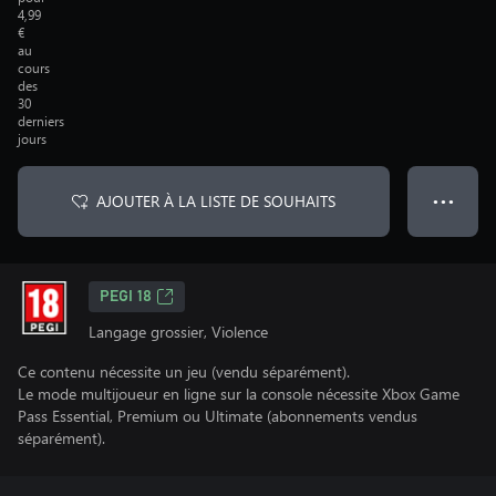
4,99
€
au
cours
des
30
derniers
jours
AJOUTER À LA LISTE DE SOUHAITS
● ● ●
PEGI 18
Langage grossier, Violence
Ce contenu nécessite un jeu (vendu séparément).
Le mode multijoueur en ligne sur la console nécessite Xbox Game
Pass Essential, Premium ou Ultimate (abonnements vendus
séparément).