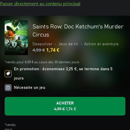
Passer directement au contenu principal
Saints Row: Doc Ketchum's Murder
Circus
Deepsilver
•
Jeux de tir
•
Action et aventure
4,99 €
1,74 €
*vendu pour 4,99 € au cours des 30 derniers jours
En promotion : économisez 3,25 €, se termine dans 5
jours
Nécessite un jeu
ACHETER
4,99 €
1,74 €
*vendu
pour