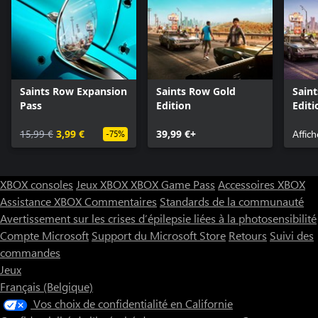
Saints Row Expansion
Saints Row Gold
Sain
Pass
Edition
Editi
15,99 €
3,99 €
39,99 €+
Affich
-75%
XBOX consoles
Jeux XBOX
XBOX Game Pass
Accessoires XBOX
Assistance XBOX
Commentaires
Standards de la communauté
Avertissement sur les crises d’épilepsie liées à la photosensibilité
Compte Microsoft
Support du Microsoft Store
Retours
Suivi des
commandes
Jeux
Français (Belgique)
Vos choix de confidentialité en Californie