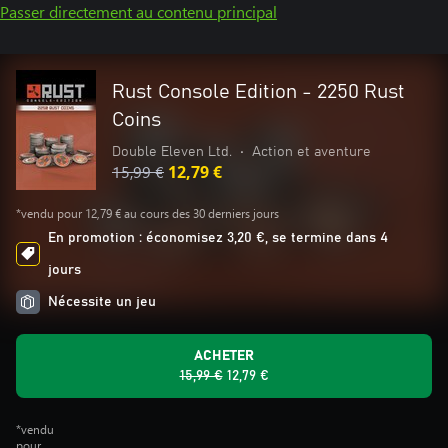
Passer directement au contenu principal
Rust Console Edition - 2250 Rust
Coins
Double Eleven Ltd.
•
Action et aventure
15,99 €
12,79 €
*vendu pour 12,79 € au cours des 30 derniers jours
En promotion : économisez 3,20 €, se termine dans 4
jours
Nécessite un jeu
ACHETER
15,99 €
12,79 €
*vendu
pour