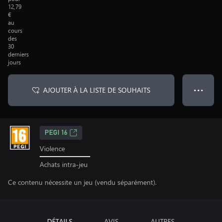
12,79
€
au
cours
des
30
derniers
jours
AJOUTER À LA LISTE DE SOUHAITS
● ● ●
PEGI 16
Violence
Achats intra-jeu
Ce contenu nécessite un jeu (vendu séparément).
DÉTAILS
AVIS
AUTRES