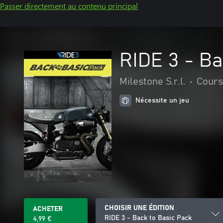
Passer directement au contenu principal
RIDE 3 - Ba
Milestone S.r.l.
•
Cours
Nécessite un jeu
CHOISIR UNE ÉDITION
ACHETER
RIDE 3 - Back to Basic Pack
4,99 €