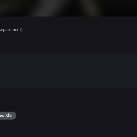
séparément).
es X|S