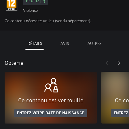
PEGI 12
Violence
Ce contenu nécessite un jeu (vendu séparément).
DÉTAILS
AVIS
AUTRES
Galerie
Ce contenu est verrouillé
Ce co
ENTREZ VOTRE DATE DE NAISSANCE
ENTREZ