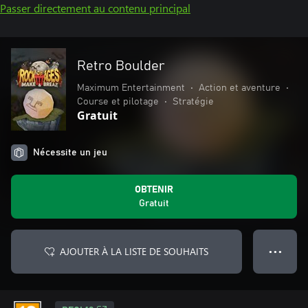
Passer directement au contenu principal
Retro Boulder
Maximum Entertainment
•
Action et aventure
•
Course et pilotage
•
Stratégie
Gratuit
Nécessite un jeu
OBTENIR
Gratuit
AJOUTER À LA LISTE DE SOUHAITS
● ● ●