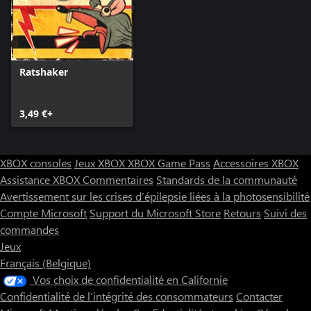
Ratshaker
3,49 €+
XBOX consoles
Jeux XBOX
XBOX Game Pass
Accessoires XBOX
Assistance XBOX
Commentaires
Standards de la communauté
Avertissement sur les crises d’épilepsie liées à la photosensibilité
Compte Microsoft
Support du Microsoft Store
Retours
Suivi des
commandes
Jeux
Français (Belgique)
Vos choix de confidentialité en Californie
Confidentialité de l’intégrité des consommateurs
Contacter