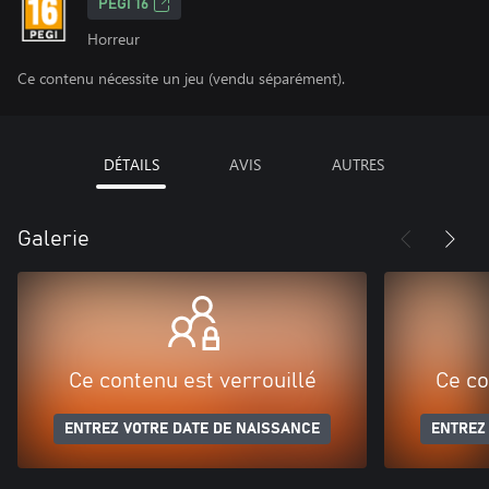
PEGI 16
Horreur
Ce contenu nécessite un jeu (vendu séparément).
DÉTAILS
AVIS
AUTRES
Galerie
Ce contenu est verrouillé
Ce co
ENTREZ VOTRE DATE DE NAISSANCE
ENTREZ