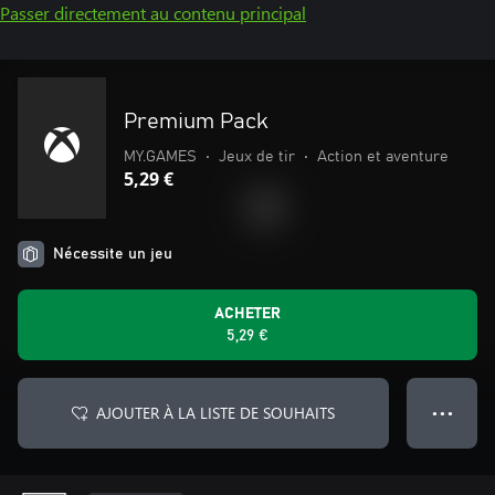
Passer directement au contenu principal
Premium Pack
MY.GAMES
•
Jeux de tir
•
Action et aventure
5,29 €
Nécessite un jeu
ACHETER
5,29 €
AJOUTER À LA LISTE DE SOUHAITS
● ● ●