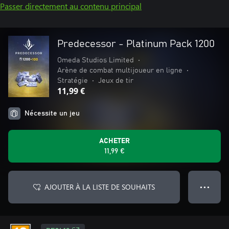
Passer directement au contenu principal
Predecessor - Platinum Pack 1200
Omeda Studios Limited
•
Arène de combat multijoueur en ligne
•
Stratégie
•
Jeux de tir
11,99 €
Nécessite un jeu
ACHETER
11,99 €
AJOUTER À LA LISTE DE SOUHAITS
● ● ●