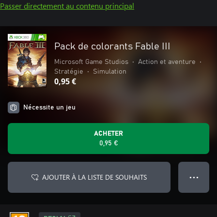
Passer directement au contenu principal
Pack de colorants Fable III
Microsoft Game Studios
•
Action et aventure
•
Stratégie
•
Simulation
0,95 €
Nécessite un jeu
ACHETER
0,95 €
AJOUTER À LA LISTE DE SOUHAITS
● ● ●