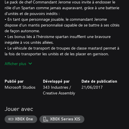
Le pack de chef Commandant Jerome vous invite à endosser le
rôle d'un Spartan comme jamais auparavant, grâce à une batterie
d'unités et de pouvoirs inédits :
• En tant que personnage jouable, le commandant Jerome
dispose d'un mantis personnalisé capable de se battre à ses côtés
de façon autonome.
• Les bonus liés à l'héroïsme spartan insufflent une bravoure
inégalée à vos unités alliées.
• Le véhicule de transport de troupes de classe mastard permet à
la fois de transporter les unités et de les placer en garnison.
• Grâce à une capacité spéciale, vous pouvez invoquer
Afficher plus
trois Spartans supplémentaires de l'équipe Oméga.
Publié par
Développé par
Date de publication
Microsoft Studios
343 Industries /
21/06/2017
Creative Assembly
Jouer avec
XBOX One
XBOX Series X|S