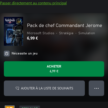
Passer directement au contenu principal
Pack de chef Commandant Jerome
Microsoft Studios
•
Stratégie
•
Simulation
6,99 €
Nécessite un jeu
ACHETER
6,99 €
AJOUTER À LA LISTE DE SOUHAITS
● ● ●