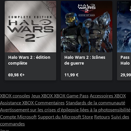
Halo Wars 2 : édition
Halo Wars 2 : Icônes
Pass 
complète
de guerre
Halo
69,98 €+
11,99 €
29,99
XBOX consoles
Jeux XBOX
XBOX Game Pass
Accessoires XBOX
Assistance XBOX
Commentaires
Standards de la communauté
Avertissement sur les crises d’épilepsie liées à la photosensibilité
Compte Microsoft
Support du Microsoft Store
Retours
Suivi des
commandes
Jeux