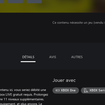
Ce contenu nécessite un jeu (vendu 
DÉTAILS
AVIS
AUTRES
Jouer avec
tenu ici, vous seriez débité une
XBOX One
XBOX Seri
ox LIVE gratuit requis. Prolongez
re 11 niveaux supplémentaires.
quipement, et plus encore. Le