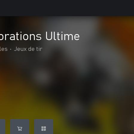
orations Ultime
les
•
Jeux de tir