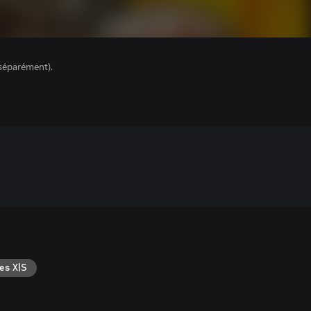
séparément).
es X|S