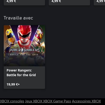
Unlock
4,99 €
Unlock
4,99 €
4,99 
Travaille avec
Power Rangers:
Battle for the Grid
19,99 €+
XBOX consoles
Jeux XBOX
XBOX Game Pass
Accessoires XBOX