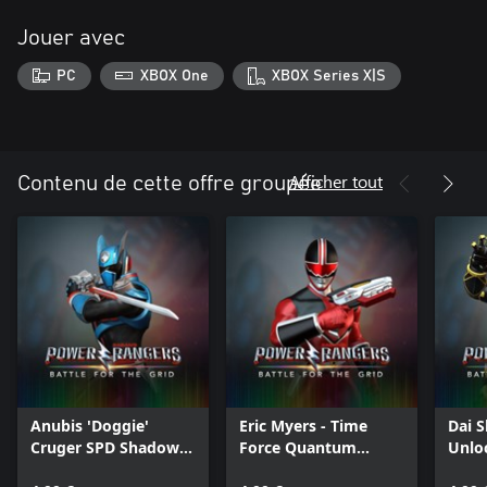
Jouer avec
PC
XBOX One
XBOX Series X|S
Afficher tout
Contenu de cette offre groupée
Anubis 'Doggie'
Eric Myers - Time
Dai S
Cruger SPD Shadow
Force Quantum
Unlo
Ranger Character
Ranger Character