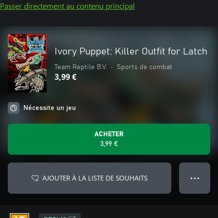
Passer directement au contenu principal
Ivory Puppet: Killer Outfit for Latch
Team Reptile B.V.
•
Sports de combat
3,99 €
Nécessite un jeu
ACHETER
3,99 €
AJOUTER À LA LISTE DE SOUHAITS
● ● ●