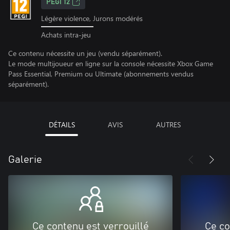
PEGI 12
Légère violence, Jurons modérés
Achats intra-jeu
Ce contenu nécessite un jeu (vendu séparément).
Le mode multijoueur en ligne sur la console nécessite Xbox Game
Pass Essential, Premium ou Ultimate (abonnements vendus
séparément).
DÉTAILS
AVIS
AUTRES
Galerie
Ce contenu est verrouillé
Ce co