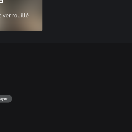
 verrouillé
layer