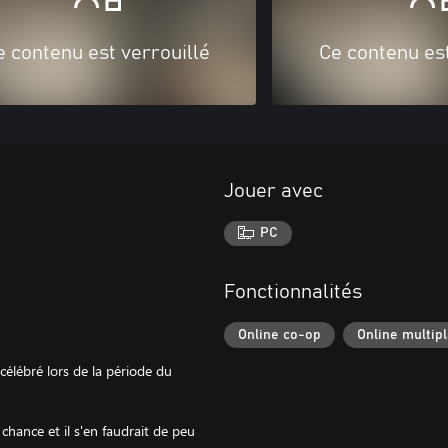
e contenu est verrouillé
Ce contenu est
Jouer avec
PC
Fonctionnalités
Online co-op
Online multip
élébré lors de la période du
chance et il s'en faudrait de peu