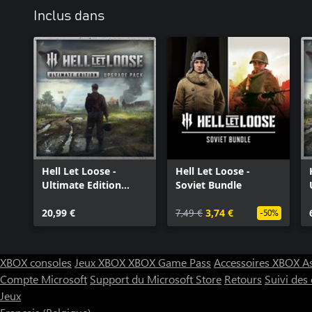
Inclus dans
Hell Let Loose -
Hell Let Loose -
Ultimate Edition
Soviet Bundle
Upgrade Bundle
20,99 €
7,49 €
3,74 €
-50%
XBOX consoles
Jeux XBOX
XBOX Game Pass
Accessoires XBOX
A
Compte Microsoft
Support du Microsoft Store
Retours
Suivi de
Jeux