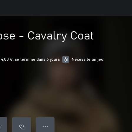
ose - Cavalry Coat
4,00 €, se termine dans 5 jours
Nécessite un jeu
● ● ●