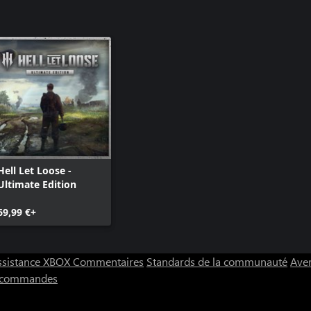
Hell Let Loose -
Ultimate Edition
69,99 €+
ssistance XBOX
Commentaires
Standards de la communauté
Aver
s commandes