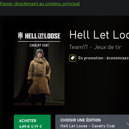
Passer directement au contenu principal
Hell Let Lo
Team17
•
Jeux de tir
En promotion : économisez 
CHOISIR UNE ÉDITION
ACHETER
Hell Let Loose - Cavalry Coat
4,99 €
0,99 €