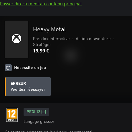
Passer directement au contenu principal
Heavy Metal
Paradox Interactive
•
Action et aventure
•
Stratégie
19,99 €
Nécessite un jeu
ERREUR
Veuillez réessayer
PEGI 12
Langage grossier
Ce contenu nécessite un jeu (vendu séparément).