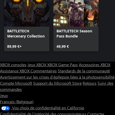
BATTLETECH
BATTLETECH Season
Mercenary Collection
Pass Bundle
89,99 €+
49,99 €
XBOX consoles
Jeux XBOX
XBOX Game Pass
Accessoires XBOX
Assistance XBOX
Commentaires
Standards de la communauté
Avertissement sur les crises d’épilepsie liées à la photosensibilité
Compte Microsoft
Support du Microsoft Store
Retours
Suivi des
commandes
Jeux
Français (Belgique)
Vos choix de confidentialité en Californie
Confidentialité de l’intégrité des consommateurs
Contacter