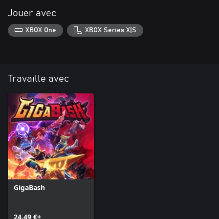
Jouer avec
XBOX One
XBOX Series X|S
Travaille avec
GigaBash
24,49 €+