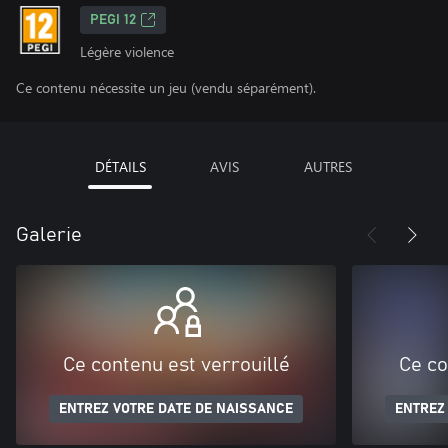
PEGI 12
Légère violence
Ce contenu nécessite un jeu (vendu séparément).
DÉTAILS
AVIS
AUTRES
Galerie
Ce contenu est verrouillé
Ce co
ENTREZ VOTRE DATE DE NAISSANCE
ENTREZ