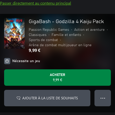
Passer directement au contenu principal
GigaBash - Godzilla 4 Kaiju Pack
Passion Republic Games
•
Action et aventure
•
Classiques
•
Famille et enfants
•
Sports de combat
•
Arène de combat multijoueur en ligne
9,99 €
Nécessite un jeu
ACHETER
9,99 €
AJOUTER À LA LISTE DE SOUHAITS
● ● ●