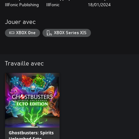
IllFonic Publishing
IllFonic
18/01/2024
Jouer avec
XBOX One
XBOX Series X|S
Travaille avec
Ghostbusters: Spirits
Unleashed Ecto