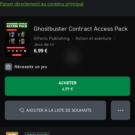
Passer directement au contenu principal
Ghostbuster Contract Access Pack
IllFonic Publishing
•
Action et aventure
•
Jeux de tir
6,99 €
Nécessite un jeu
ACHETER
6,99 €
AJOUTER À LA LISTE DE SOUHAITS
● ● ●