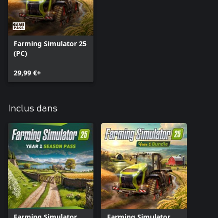
* Versatile - 1080 ""Big Roy""
* Versatile - 1156
* Versatile - 976
* Versatile - DeltaTrack
* Versatile - MFWD
Farming Simulator 25
* Versatile - Nemesis
(PC)
* Versatile - V7
29,99 €+
Inclus dans
Farming Simulator
Farming Simulator