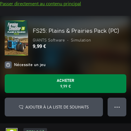
Passer directement au contenu principal
FS25: Plains & Prairies Pack (PC)
GIANTS Software
•
Simulation
9,99 €
Nécessite un jeu
ACHETER
9,99 €
AJOUTER À LA LISTE DE SOUHAITS
● ● ●