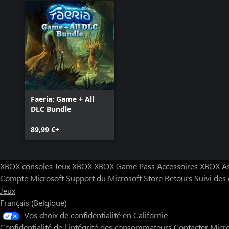
Faeria: Game + All
DLC Bundle
89,99 €+
XBOX consoles
Jeux XBOX
XBOX Game Pass
Accessoires XBOX
A
Compte Microsoft
Support du Microsoft Store
Retours
Suivi de
Jeux
Français (Belgique)
Vos choix de confidentialité en Californie
Confidentialité de l’intégrité des consommateurs
Contacter Micr