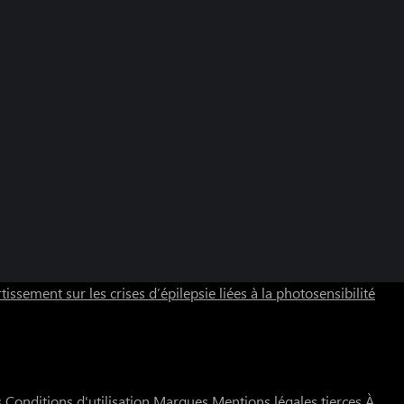
tissement sur les crises d’épilepsie liées à la photosensibilité
s
Conditions d'utilisation
Marques
Mentions légales tierces
À