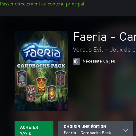
Passer directement au contenu principal
Faeria - C
Versus Evil
•
Jeux de c
Nécessite un jeu
CHOISIR UNE ÉDITION
ACHETER
Faeria - Cardbacks Pack
9,99 €