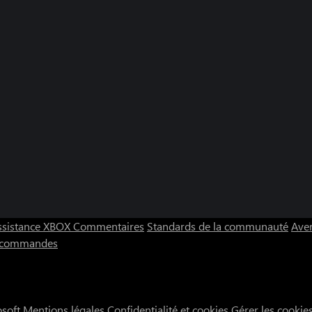
ssistance XBOX
Commentaires
Standards de la communauté
Aver
s commandes
osoft
Mentions légales
Confidentialité et cookies
Gérer les cookie