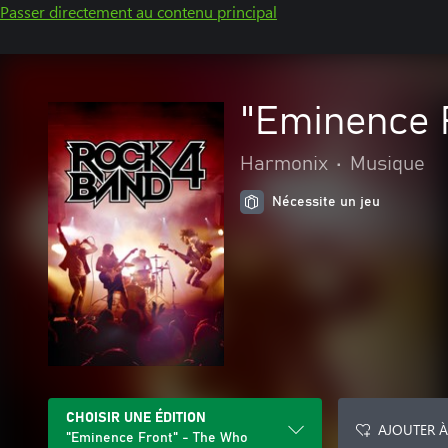
Passer directement au contenu principal
"Eminence 
Harmonix
•
Musique
Nécessite un jeu
CHOISIR UNE ÉDITION
AJOUTER À
"Eminence Front" - The Who