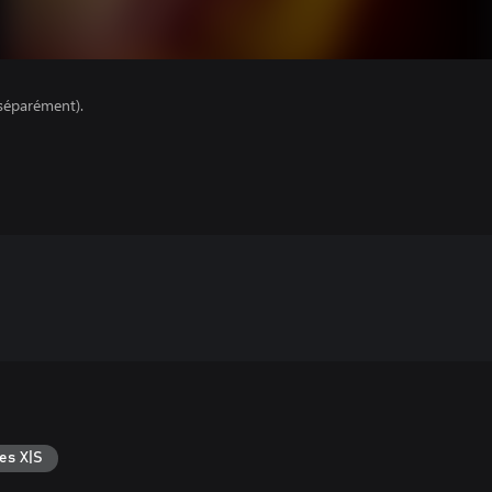
séparément).
es X|S