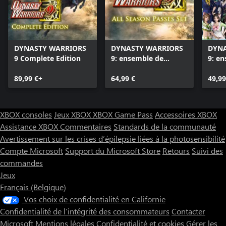
DYNASTY WARRIORS
DYNASTY WARRIORS
DYNA
9 Complete Edition
9: ensemble de
9: e
Season Passes
cost
89,99 €+
64,99 €
supp
49,99
XBOX consoles
Jeux XBOX
XBOX Game Pass
Accessoires XBOX
Assistance XBOX
Commentaires
Standards de la communauté
Avertissement sur les crises d’épilepsie liées à la photosensibilité
Compte Microsoft
Support du Microsoft Store
Retours
Suivi des
commandes
Jeux
Français (Belgique)
Vos choix de confidentialité en Californie
Confidentialité de l’intégrité des consommateurs
Contacter
Microsoft
Mentions légales
Confidentialité et cookies
Gérer les