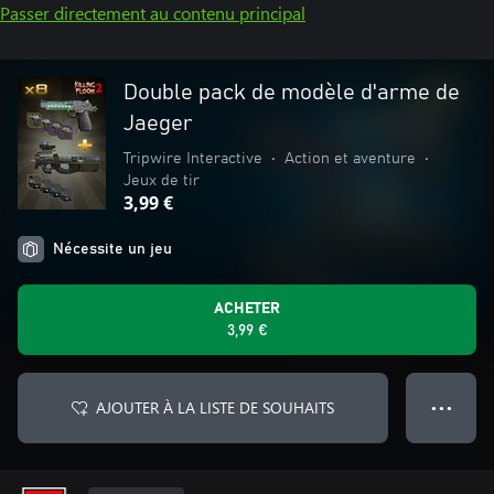
Passer directement au contenu principal
Double pack de modèle d'arme de
Jaeger
Tripwire Interactive
•
Action et aventure
•
Jeux de tir
3,99 €
Nécessite un jeu
ACHETER
3,99 €
AJOUTER À LA LISTE DE SOUHAITS
● ● ●