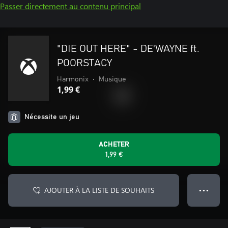
Passer directement au contenu principal
"DIE OUT HERE" - DE'WAYNE ft.
POORSTACY
Harmonix
•
Musique
1,99 €
Nécessite un jeu
ACHETER
1,99 €
AJOUTER À LA LISTE DE SOUHAITS
● ● ●