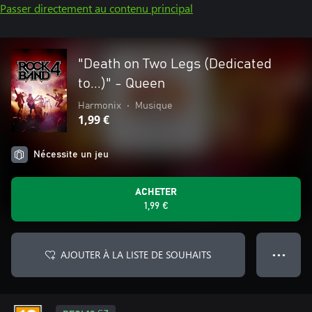
Passer directement au contenu principal
"Death on Two Legs (Dedicated
to...)" - Queen
Harmonix
•
Musique
1,99 €
Nécessite un jeu
ACHETER
1,99 €
AJOUTER À LA LISTE DE SOUHAITS
● ● ●