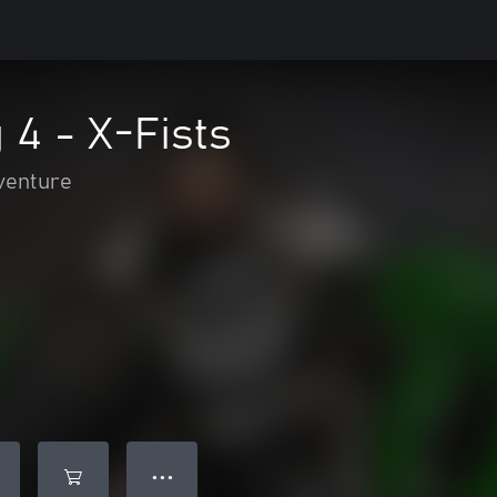
 4 - X-Fists
aventure
● ● ●