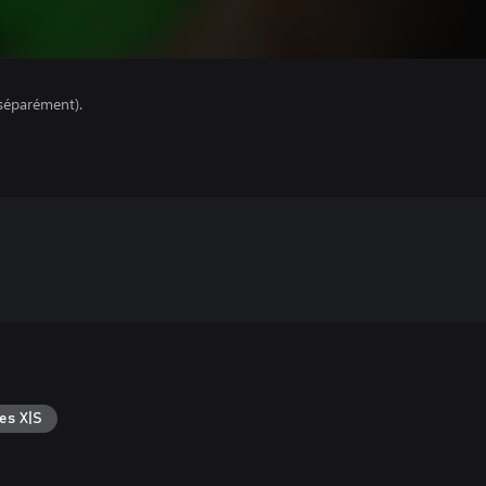
séparément).
es X|S