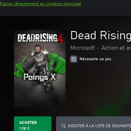
Passer directement au contenu principal
Dead Rising
Microsoft
•
Action et 
Nécessite un jeu
ACHETER
AJOUTER À LA LISTE DE SOUHAITS
1,98 €