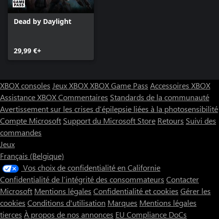
Dead by Daylight
29,99 €+
XBOX consoles
Jeux XBOX
XBOX Game Pass
Accessoires XBOX
Assistance XBOX
Commentaires
Standards de la communauté
Avertissement sur les crises d’épilepsie liées à la photosensibilité
Compte Microsoft
Support du Microsoft Store
Retours
Suivi des
commandes
Jeux
Français (Belgique)
Vos choix de confidentialité en Californie
Confidentialité de l’intégrité des consommateurs
Contacter
Microsoft
Mentions légales
Confidentialité et cookies
Gérer les
cookies
Conditions d'utilisation
Marques
Mentions légales
tierces
À propos de nos annonces
EU Compliance DoCs