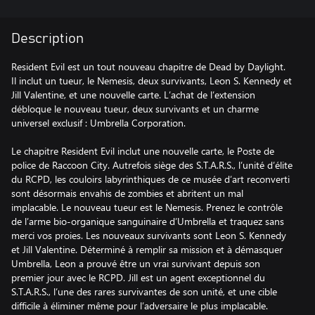
Description
Resident Evil est un tout nouveau chapitre de Dead by Daylight.
Il inclut un tueur, le Nemesis, deux survivants, Leon S. Kennedy et
Jill Valentine, et une nouvelle carte. L’achat de l’extension
débloque le nouveau tueur, deux survivants et un charme
universel exclusif : Umbrella Corporation.
Le chapitre Resident Evil inclut une nouvelle carte, le Poste de
police de Raccoon City. Autrefois siège des S.T.A.R.S., l’unité d’élite
du RCPD, les couloirs labyrinthiques de ce musée d’art reconverti
sont désormais envahis de zombies et abritent un mal
implacable. Le nouveau tueur est le Nemesis. Prenez le contrôle
de l’arme bio-organique sanguinaire d’Umbrella et traquez sans
merci vos proies. Les nouveaux survivants sont Leon S. Kennedy
et Jill Valentine. Déterminé à remplir sa mission et à démasquer
Umbrella, Leon a prouvé être un vrai survivant depuis son
premier jour avec le RCPD. Jill est un agent exceptionnel du
S.T.A.R.S., l’une des rares survivantes de son unité, et une cible
difficile à éliminer même pour l’adversaire le plus implacable.