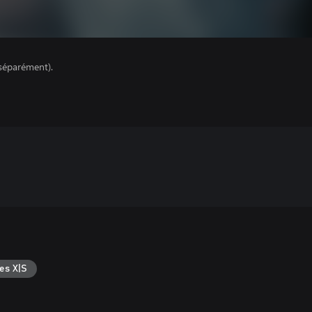
séparément).
es X|S