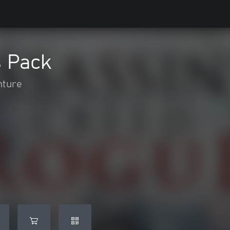
s Pack
nture