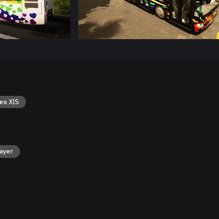
es X|S
layer