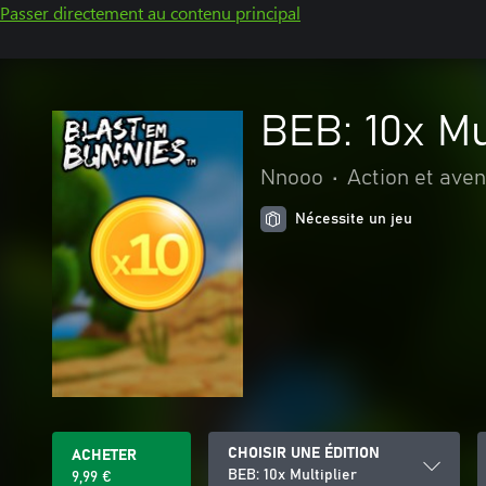
Passer directement au contenu principal
BEB: 10x Mu
Nnooo
•
Action et ave
Nécessite un jeu
CHOISIR UNE ÉDITION
ACHETER
BEB: 10x Multiplier
9,99 €