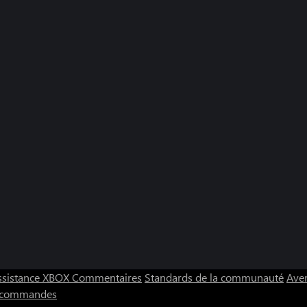
ssistance XBOX
Commentaires
Standards de la communauté
Aver
s commandes