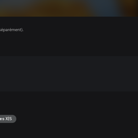
séparément).
es X|S