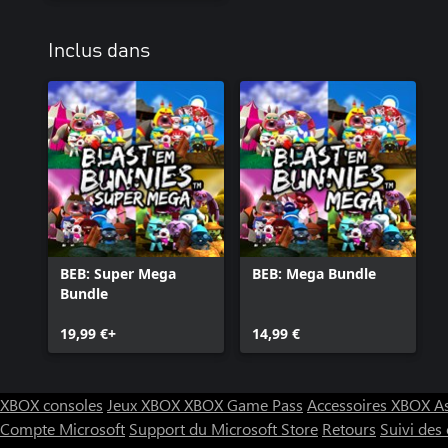
Inclus dans
BEB: Super Mega
BEB: Mega Bundle
Bundle
19,99 €+
14,99 €
XBOX consoles
Jeux XBOX
XBOX Game Pass
Accessoires XBOX
A
Compte Microsoft
Support du Microsoft Store
Retours
Suivi de