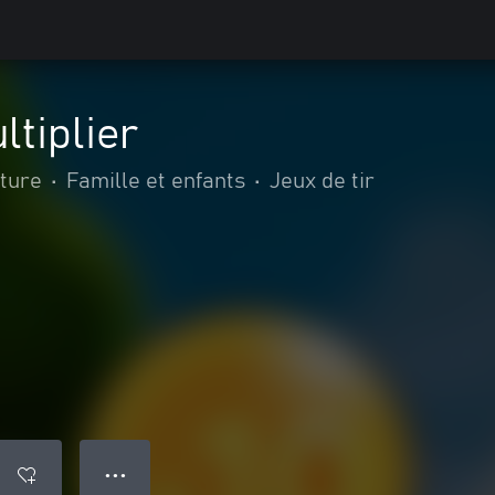
ltiplier
nture
•
Famille et enfants
•
Jeux de tir
● ● ●