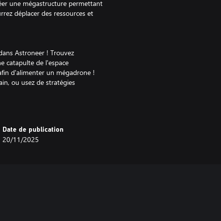
créer une mégastructure permettant
urrez déplacer des ressources et
dans Astroneer ! Trouvez
e catapulte de l'espace
afin d'alimenter un mégadrone !
rain, ou usez de stratégies
ctures se construire elles-
 et des bonus uniques, qui vous
jour contient 5 projets de
Date de publication
20/11/2025
hub de livraison personnel dans le
planètes à l'aide de trois
des rails, des capteurs et des bras
s joueurs) – Une mégastructure
mégaprojets. Chargez-la des
é, puis laissez ce lanceur à