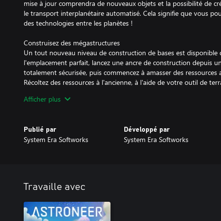
mise à jour comprendra de nouveaux objets et la possibilité de 
le transport interplanétaire automatisé. Cela signifie que vous po
des technologies entre les planètes !
Construisez des mégastructures
Un tout nouveau niveau de construction de bases est disponible 
l'emplacement parfait, lancez une ancre de construction depuis un
totalement sécurisée, puis commencez à amasser des ressources 
Récoltez des ressources à l'ancienne, à l'aide de votre outil de ter
avancées pour automatiser la production, et admirez vos mégastru
Afficher plus
mêmes. Chaque mégastructure apporte des avantages, des boosts
aideront lors de votre conquête du système solaire. Cette mise à 
mégastructures, gratuits ou inclus dans le DLC :
Publié par
Développé par
System Era Softworks
System Era Softworks
1. Le terminal intermodal (gratuit pour tous les joueurs) – Votre 
système solaire. Envoyez des objets et des ressources sur d'autres 
navettes, et accédez même à des outils d'automatisation, tels que 
auto pour tous vos besoins de livraisons.
Travaille avec
2. Le système de lancement de distribution (gratuit pour tous le
fondatrice qui vous sera d'une grande aide afin de démarrer vos 
ressources nécessaires pour lancer une ancre à l'emplacement désir
grande vitesse l'installer avec précision.