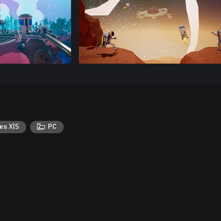
es X|S
PC