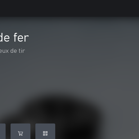
de fer
eux de tir