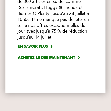
de 300 articles en solde, comme
RealismCraft, Huggy & Friends et
Biomes O’Plenty, jusqu’au 28 juillet à
10h00. Et ne manque pas de jeter un
ACHETEZ-LE DÈS MAINTENANT
œil à nos offres exceptionnelles du
jour avec jusqu’à 75 % de réduction
EN SAVOIR PLUS
jusqu’au 14 juillet.
EN SAVOIR PLUS
ACHETEZ-LE DÈS MAINTENANT
EN SAVOIR PLUS
EN SAVOIR PLUS
ACHETEZ-LE DÈS MAINTENANT
ACHETEZ-LE DÈS MAINTENANT
ACHETEZ-LE DÈS MAINTENANT
EN SAVOIR PLUS
ACHETEZ-LE DÈS MAINTENANT