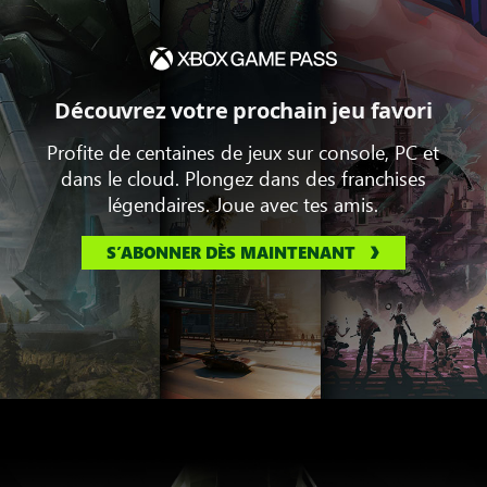
Découvrez votre prochain jeu favori
Profite de centaines de jeux sur console, PC et
dans le cloud. Plongez dans des franchises
légendaires. Joue avec tes amis.
S’ABONNER DÈS MAINTENANT
Halo:
The
Master