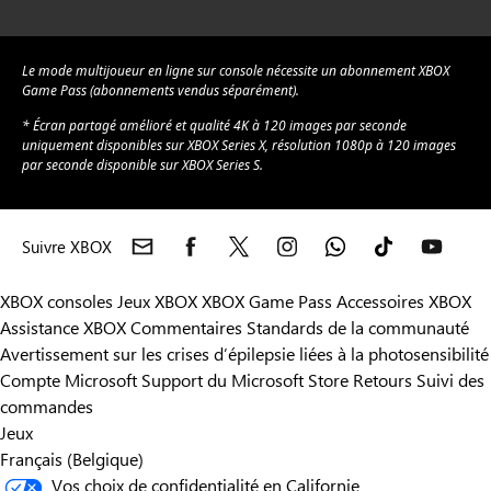
Le mode multijoueur en ligne sur console nécessite un abonnement XBOX
Game Pass (abonnements vendus séparément).
* Écran partagé amélioré et qualité 4K à 120 images par seconde
uniquement disponibles sur XBOX Series X, résolution 1080p à 120 images
par seconde disponible sur XBOX Series S.
Suivre XBOX
XBOX consoles
Jeux XBOX
XBOX Game Pass
Accessoires XBOX
Assistance XBOX
Commentaires
Standards de la communauté
Avertissement sur les crises d’épilepsie liées à la photosensibilité
Compte Microsoft
Support du Microsoft Store
Retours
Suivi des
commandes
Jeux
Français (Belgique)
Vos choix de confidentialité en Californie