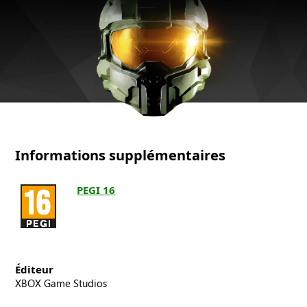
Chief
Collection,
vue
de
face
du
casque
du
Master
Chief
Informations supplémentaires
PEGI 16
Éditeur
XBOX Game Studios