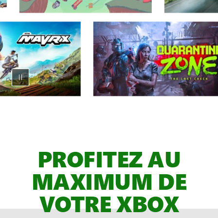
Carrousel
animé
de
jeux
PROFITEZ AU
XBOX Game Pass,
ESPACE
MAXIMUM DE
RÉSERVÉ
VOTRE XBOX