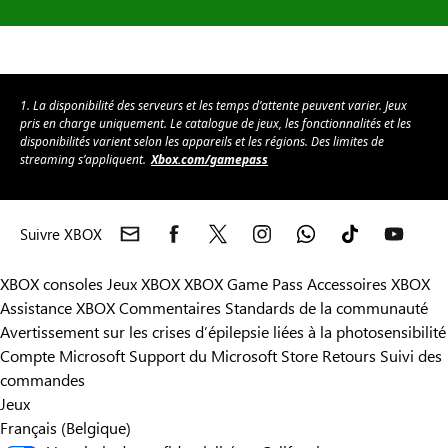
1. La disponibilité des serveurs et les temps d’attente peuvent varier. Jeux
pris en charge uniquement. Le catalogue de jeux, les fonctionnalités et les
disponibilités varient selon les appareils et les régions. Des limites de
streaming s’appliquent.
Xbox.com/gamepass
Suivre XBOX
XBOX consoles
Jeux XBOX
XBOX Game Pass
Accessoires XBOX
Assistance XBOX
Commentaires
Standards de la communauté
Avertissement sur les crises d’épilepsie liées à la photosensibilité
Compte Microsoft
Support du Microsoft Store
Retours
Suivi des
commandes
Jeux
Français (Belgique)