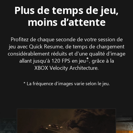
Plus de temps de jeu,
moins d’attente
Profitez de chaque seconde de votre session de
jeu avec Quick Resume, de temps de chargement
considérablement réduits et d’une qualité d’image
*
allant jusqu’à 120 FPS en jeu
, grâce à la
XBOX Velocity Architecture.
* La fréquence d’images varie selon le jeu.
Montage
de
Call of Duty: Black Ops 6
sur