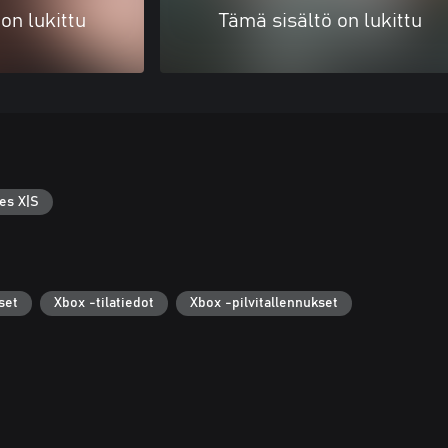
on lukittu
Tämä sisältö on lukittu
es X|S
set
Xbox -tilatiedot
Xbox -pilvitallennukset