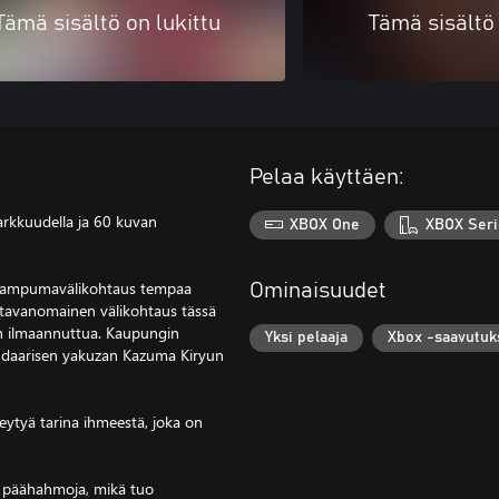
Tämä sisältö on lukittu
Tämä sisältö 
Pelaa käyttäen:
arkkuudella ja 60 kuvan
XBOX One
XBOX Seri
nut ampumavälikohtaus tempaa
Ominaisuudet
la tavanomainen välikohtaus tässä
n ilmaannuttua. Kaupungin
Yksi pelaaja
Xbox -saavutuk
endaarisen yakuzan Kazuma Kiryun
ytyä tarina ihmeestä, joka on
ta päähahmoja, mikä tuo