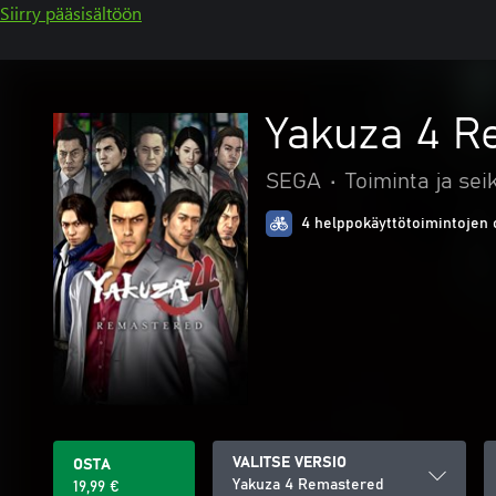
Siirry pääsisältöön
Yakuza 4 R
SEGA
•
Toiminta ja sei
4 helppokäyttötoimintojen 
VALITSE VERSIO
OSTA
Yakuza 4 Remastered
19,99 €