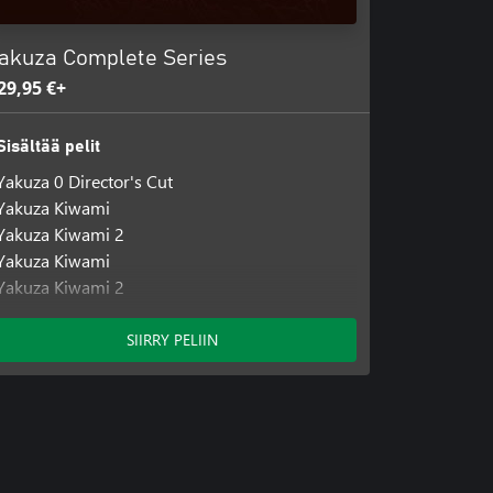
akuza Complete Series
29,95 €+
Sisältää pelit
Yakuza 0 Director's Cut
Yakuza Kiwami
Yakuza Kiwami 2
Yakuza Kiwami
Yakuza Kiwami 2
Yakuza 3 Remastered
Yakuza 4 Remastered
SIIRRY PELIIN
Yakuza 5 Remastered
Yakuza 6: The Song of Life