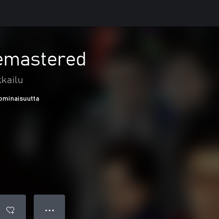
emastered
kkailu
ominaisuutta
● ● ●