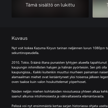
Tämä sisältö on lukittu
Kuvaus
Nyt voit kokea Kazuma Kiryun tarinan neljännen luvun 1080p:n t
sekuntinopeudella.
2010, Tokio. Eräänä iltana punaisten lyhtyjen alueella tapahtu
kaupungin inhimillisten halujen ja hälinän pyörteisiin. Sen piti ol
kaupungissa... Kaikki kuitenkin muuttui murheen painaman naise
alamaailman miehet ovat kerääntyneet yksi toisensa jälkeen leg
oven taakse kuin valon houkuttelemat yöperhoset.
Näiden neljän miehen kohtaloiden nivoutuessa yhteen alkaa kehke
saanut alkunsa intohimoisesta ja väkivaltaisesta elämäntavasta.
Pelissä voi nyt ensimmäistä kertaa sarjan historiassa ohjata usei