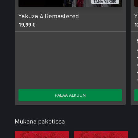
TÄMÄ VERSIO
Yakuza 4 Remastered
Y
19,99 €
1
PALAA ALKUUN
Mukana paketissa