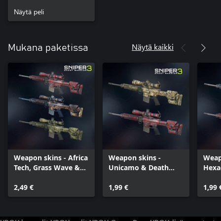
Näytä peli
Näytä kaikki
Mukana paketissa
Weapon skins - Africa
Weapon skins -
Weap
Tech, Grass Wave &
Unicamo & Death
Hexa
Death Pool
Pool
Pool
2,49 €
1,99 €
1,99 