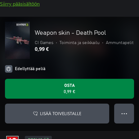
Siirry pääsisältöön
Weapon skin - Death Pool
CI Games
•
Toiminta ja seikkailu
•
Ammuntapelit
0,99 €
Edellyttää peliä
OSTA
0,99 €
LISÄÄ TOIVELISTALLE
● ● ●