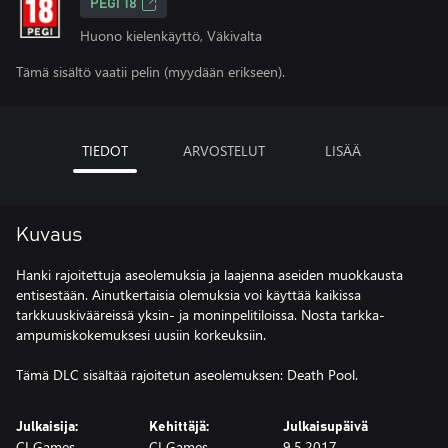
PEGI 18
Huono kielenkäyttö, Väkivalta
Tämä sisältö vaatii pelin (myydään erikseen).
TIEDOT
ARVOSTELUT
LISÄÄ
Kuvaus
Hanki rajoitettuja aseolemuksia ja laajenna aseiden muokkausta
entisestään. Ainutkertaisia olemuksia voi käyttää kaikissa
tarkkuuskivääreissä yksin- ja moninpelitiloissa. Nosta tarkka-
ampumiskokemuksesi uusiin korkeuksiin.
Tämä DLC sisältää rajoitetun aseolemuksen: Death Pool.
Julkaisija:
Kehittäjä:
Julkaisupäivä
CI Games
CI Games
9.5.2017