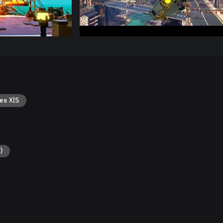
es X|S
)