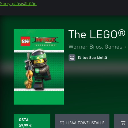
Siirry pääsisältöön
The LEGO®
Warner Bros. Games
•
15 tuettua kieltä
OSTA
LISÄÄ TOIVELISTALLE
59,99 €