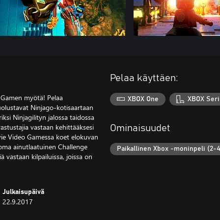
Pelaa käyttäen:
o Gamen myötä! Pelaa
XBOX One
XBOX Seri
puolustavat Ninjago-kotisaartaan
si Ninjagilityn jalossa taidossa
vastustajia vastaan kehittääksesi
Ominaisuudet
vie Video Gamessa koet elokuvan
 oma ainutlaatuinen Challenge
Paikallinen Xbox -moninpeli (2-4
 vastaan kilpailuissa, joissa on
Julkaisupäivä
22.9.2017