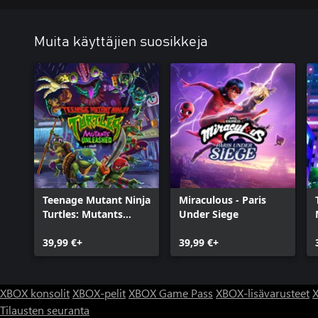
Muita käyttäjien suosikkeja
Teenage Mutant Ninja
Miraculous - Paris
Turtles: Mutants
Under Siege
Unleashed
39,99 €+
39,99 €+
XBOX konsolit
XBOX-pelit
XBOX Game Pass
XBOX-lisävarusteet
X
Tilausten seuranta