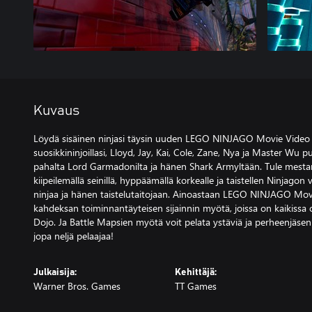
Kuvaus
Löydä sisäinen ninjasi täysin uuden LEGO NINJAGO Movie Vide
suosikkininjoillasi, Lloyd, Jay, Kai, Cole, Zane, Nya ja Master Wu 
pahalta Lord Garmadonilta ja hänen Shark Armyltään. Tule mestarik
kiipeilemällä seinillä, hyppäämällä korkealle ja taistellen Ninjagon 
ninjaa ja hänen taistelutaitojaan. Ainoastaan LEGO NINJAGO Mo
kahdeksan toiminnantäyteisen sijainnin myötä, joissa on kaikissa
Dojo. Ja Battle Mapsien myötä voit pelata ystäviä ja perheenjäseniä
jopa neljä pelaajaa!
Julkaisija:
Kehittäjä:
Warner Bros. Games
TT Games