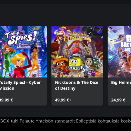
Totally Spies! - Cyber
Nicktoons & The Dice
Big Helm
Mission
of Destiny
39,99 €
49,99 €+
24,99 €
BOX-tuki
Palaute
Yhteisön standardit
Epileptisiä kohtauksia kosk