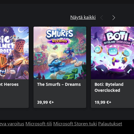
Näytä kaikki
et Heroes
The Smurfs – Dreams
Boti: Byteland
Overclocked
39,99 €+
19,99 €+
eva varoitus
Microsoft-tili
Microsoft Storen tuki
Palautukset