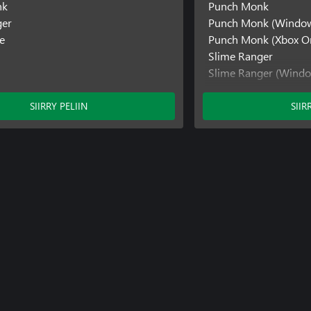
nk
Punch Monk
ger
Punch Monk (Windo
e
Punch Monk (Xbox O
Slime Ranger
Slime Ranger (Wind
SokoNature
SIIRRY PELIIN
SIIR