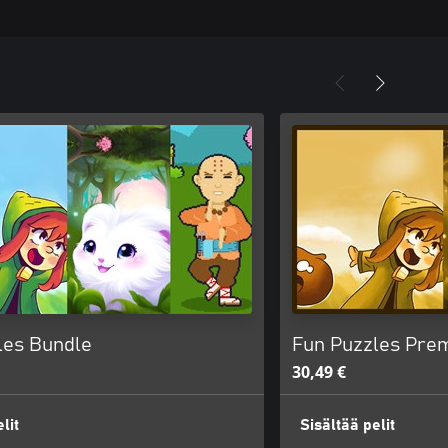
les Bundle
Fun Puzzles Pre
30,49 €
lit
Sisältää pelit