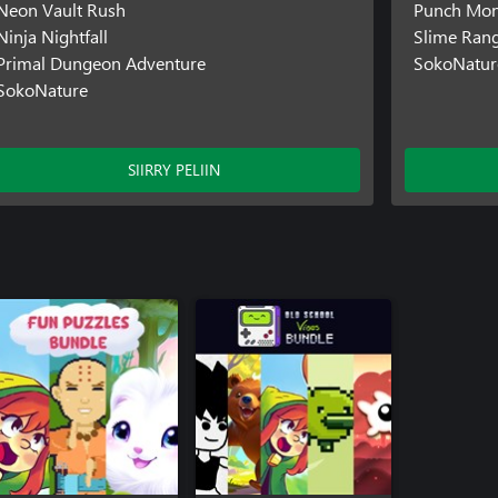
Neon Vault Rush
Punch Mo
Ninja Nightfall
Slime Ran
Primal Dungeon Adventure
SokoNatur
SokoNature
SIIRRY PELIIN