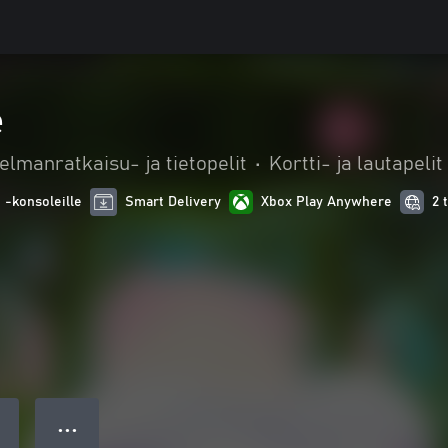
e
elmanratkaisu- ja tietopelit
•
Kortti- ja lautapelit
 -konsoleille
Smart Delivery
Xbox Play Anywhere
2 
● ● ●