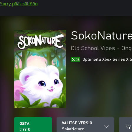
Siirry pääsisältöön
SokoNatur
Old School Vibes
•
Ong
Optimoitu Xbox Series X|S
VALITSE VERSIO
OSTA
SokoNature
3,99 €