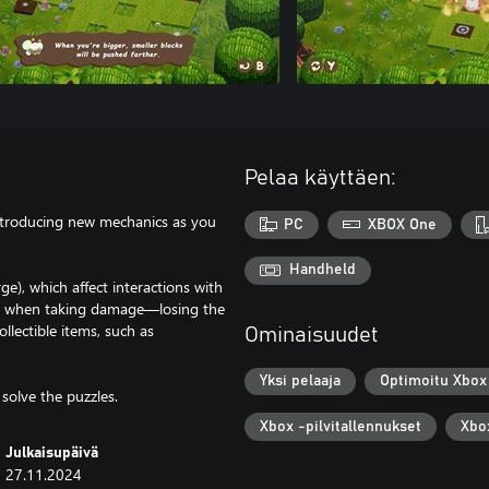
Pelaa käyttäen:
 introducing new mechanics as you
PC
XBOX One
Handheld
ge), which affect interactions with
nks when taking damage—losing the
llectible items, such as
Ominaisuudet
Yksi pelaaja
Optimoitu Xbox 
solve the puzzles.
Xbox -pilvitallennukset
Xbo
Julkaisupäivä
27.11.2024