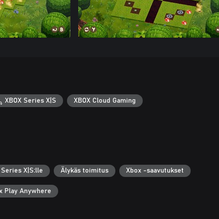
XBOX Series X|S
XBOX Cloud Gaming
Series X|S:lle
Älykäs toimitus
Xbox -saavutukset
x Play Anywhere