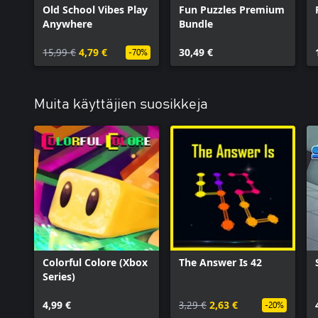
Old School Vibes Play
Fun Puzzles Premium
Anywhere
Bundle
15,99 €
4,79 €
30,49 €
-70%
Muita käyttäjien suosikkeja
Colorful Colore (Xbox
The Answer Is 42
Series)
4,99 €
3,29 €
2,63 €
-20%