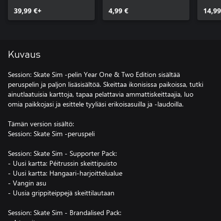
39,99 €+
4,99 €
14,99
Kuvaus
Session: Skate Sim -pelin Year One & Two Edition sisältää
peruspelin ja paljon lisäsisältöä. Skeittaa ikonisissa paikoissa, tutki
ainutlaatuisia karttoja, tapaa pelattavia ammattiskeittaajia, luo
omia paikkojasi ja esittele tyyliäsi erikoisasuilla ja -laudoilla.
Tämän version sisältö:
Session: Skate Sim -peruspeli
Session: Skate Sim - Supporter Pack:
- Uusi kartta: Péitrussin skeittipuisto
- Uusi kartta: Hangaari-harjoittelualue
- Vangin asu
- Uusia grippiteippejä skeittilautaan
Session: Skate Sim - Brandalised Pack: