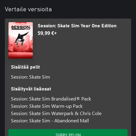
Vertaile versioita
Session: Skate Sim - Prague:
- Uusi kartta: Praha
- 2 erikoisasua
Session: Skate Sim Year One Edition
59,99 €+
Sisältää pelit
Session: Skate Sim
Sisältyvät lisäosat
Session: Skate Sim Brandalised® Pack
Session: Skate Sim Warm-up Pack
Session: Skate Sim Waterpark & Chris Cole
Session: Skate Sim - Abandoned Mall
SIIRRY PELIIN