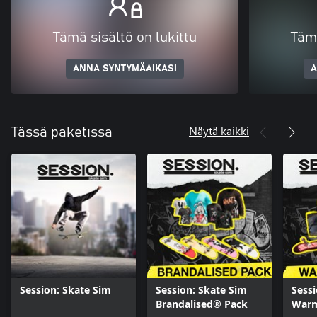
Tämä sisältö on lukittu
Tämä
ANNA SYNTYMÄAIKASI
A
Näytä kaikki
Tässä paketissa
Session: Skate Sim
Session: Skate Sim
Sessi
Brandalised® Pack
Warm