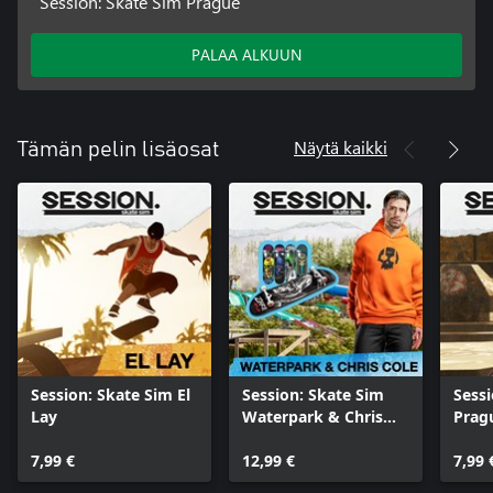
Session: Skate Sim Prague
PALAA ALKUUN
Näytä kaikki
Tämän pelin lisäosat
Session: Skate Sim El
Session: Skate Sim
Sessi
Lay
Waterpark & Chris
Prag
Cole
7,99 €
12,99 €
7,99 