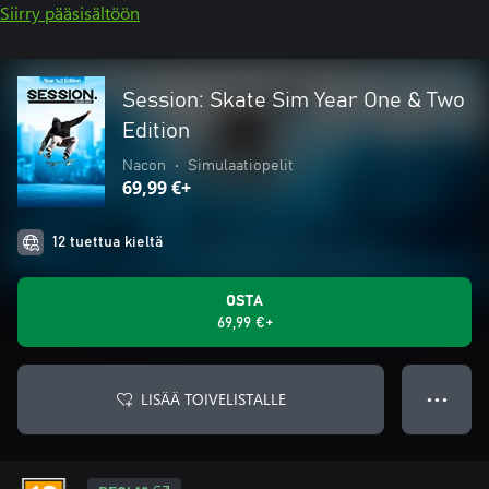
Siirry pääsisältöön
Session: Skate Sim Year One & Two
Edition
Nacon
•
Simulaatiopelit
69,99 €+
12 tuettua kieltä
OSTA
69,99 €+
LISÄÄ TOIVELISTALLE
● ● ●