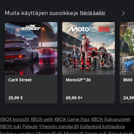
Näytä kaikki
Muita käyttäjien suosikkeja
CarX Street
MotoGP™26
BMX 
29,99 €
69,99 €+
24,99
XBOX konsolit
XBOX-pelit
XBOX Game Pass
XBOX-lisävarusteet
XBOX-tuki
Palaute
Yhteisön standardit
Epileptisiä kohtauksia
koskeva varoitus
Microsoft-tili
Microsoft Storen tuki
Palautukset