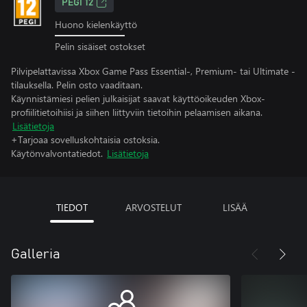
PEGI 12
Huono kielenkäyttö
Pelin sisäiset ostokset
Pilvipelattavissa Xbox Game Pass Essential-, Premium- tai Ultimate -
tilauksella. Pelin osto vaaditaan.
Käynnistämiesi pelien julkaisijat saavat käyttöoikeuden Xbox-
profiilitietoihiisi ja siihen liittyviin tietoihin pelaamisen aikana.
Lisätietoja
+Tarjoaa sovelluskohtaisia ostoksia.
Käytönvalvontatiedot.
Lisätietoja
TIEDOT
ARVOSTELUT
LISÄÄ
Galleria