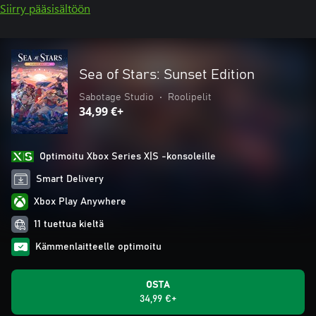
Siirry pääsisältöön
Sea of Stars: Sunset Edition
Sabotage Studio
•
Roolipelit
34,99 €+
Optimoitu Xbox Series X|S -konsoleille
Smart Delivery
Xbox Play Anywhere
11 tuettua kieltä
Kämmenlaitteelle optimoitu
OSTA
34,99 €+