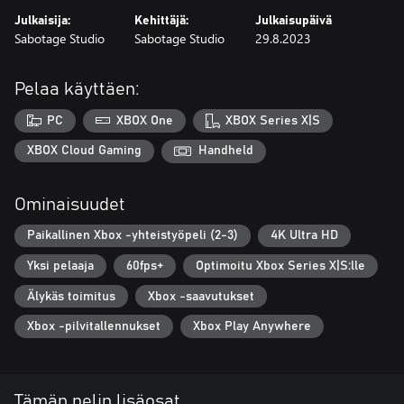
Julkaisija:
Kehittäjä:
Julkaisupäivä
Sabotage Studio
Sabotage Studio
29.8.2023
Pelaa käyttäen:
PC
XBOX One
XBOX Series X|S
XBOX Cloud Gaming
Handheld
Ominaisuudet
Paikallinen Xbox -yhteistyöpeli (2-3)
4K Ultra HD
Yksi pelaaja
60fps+
Optimoitu Xbox Series X|S:lle
Älykäs toimitus
Xbox -saavutukset
Xbox -pilvitallennukset
Xbox Play Anywhere
Tämän pelin lisäosat