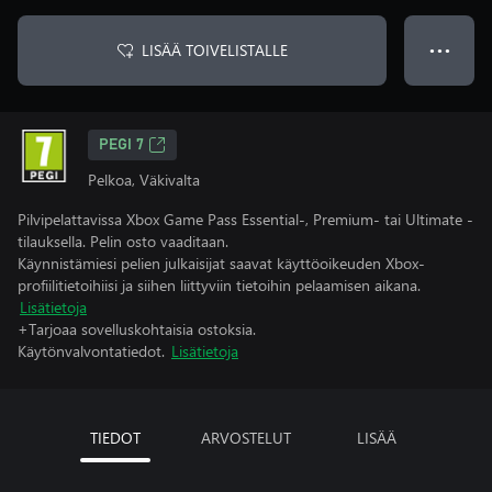
LISÄÄ TOIVELISTALLE
● ● ●
PEGI 7
Pelkoa, Väkivalta
Pilvipelattavissa Xbox Game Pass Essential-, Premium- tai Ultimate -
tilauksella. Pelin osto vaaditaan.
Käynnistämiesi pelien julkaisijat saavat käyttöoikeuden Xbox-
profiilitietoihiisi ja siihen liittyviin tietoihin pelaamisen aikana.
Lisätietoja
+Tarjoaa sovelluskohtaisia ostoksia.
Käytönvalvontatiedot.
Lisätietoja
TIEDOT
ARVOSTELUT
LISÄÄ