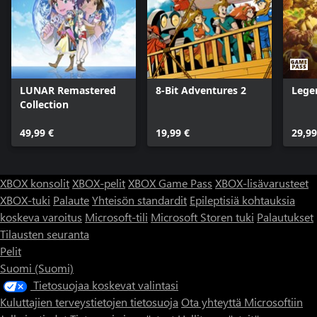
LUNAR Remastered
8-Bit Adventures 2
Lege
Collection
49,99 €
19,99 €
29,99
XBOX konsolit
XBOX-pelit
XBOX Game Pass
XBOX-lisävarusteet
XBOX-tuki
Palaute
Yhteisön standardit
Epileptisiä kohtauksia
koskeva varoitus
Microsoft-tili
Microsoft Storen tuki
Palautukset
Tilausten seuranta
Pelit
Suomi (Suomi)
Tietosuojaa koskevat valintasi
Kuluttajien terveystietojen tietosuoja
Ota yhteyttä Microsoftiin